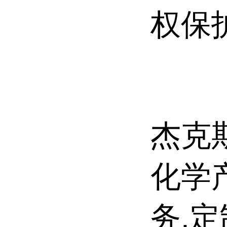
权保
杰克斯
化学
务,