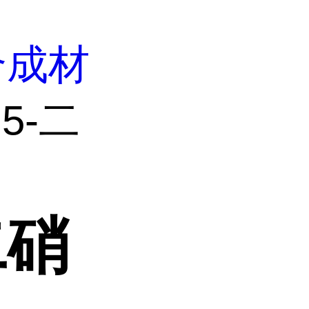
合成材
,5-二
二硝