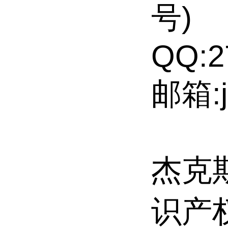
号)
QQ:2
邮箱:j
杰克斯
识产