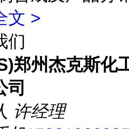
文 >
我们
CS)郑州杰克斯化
公司
人
许经理