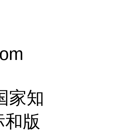
com
过国家知
标和版