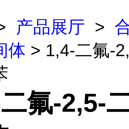
>
产品展厅
>
间体
> 1,4-二氟-2
苯
4-二氟-2,5-