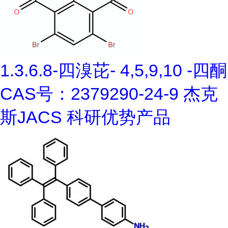
1.3.6.8-四溴芘- 4,5,9,10 -四酮
CAS号：2379290-24-9 杰克
斯JACS 科研优势产品