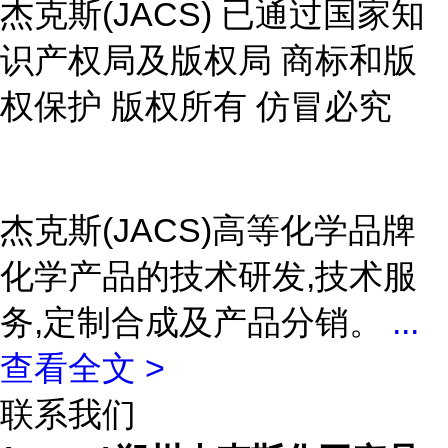
杰克斯(JACS) 已通过国家知
识产权局及版权局 商标和版
权保护 版权所有 仿冒必究
杰克斯(JACS)高等化学品牌
化学产品的技术研发,技术服
务,定制合成及产品分销。
...
查看全文 >
联系我们