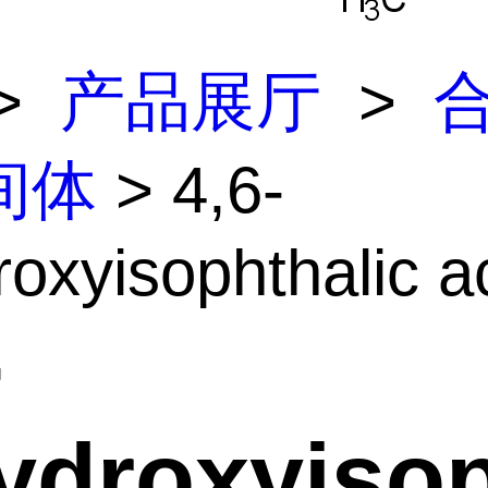
>
产品展厅
>
间体
> 4,6-
roxyisophthalic ac
-
ydroxyisop