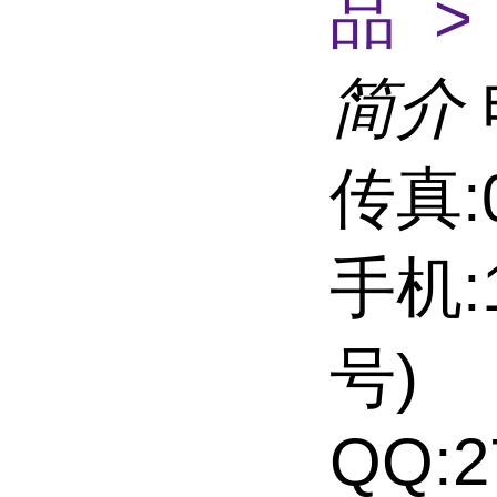
品 >
简介
传真:0
手机:1
号)
QQ:2