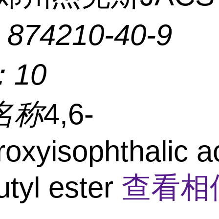
：
874210-40-9
：
10
名称
4,6-
roxyisophthalic ac
utyl ester
查看相