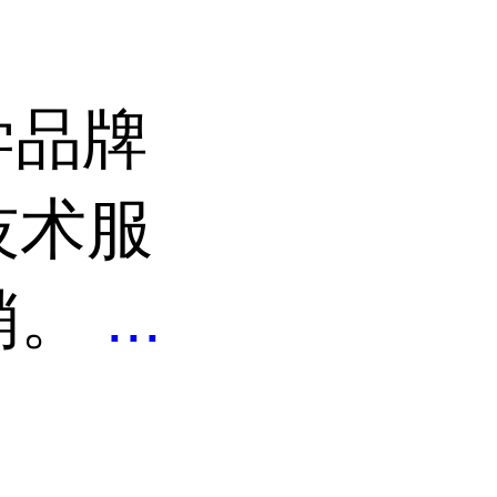
学品牌
技术服
销。
...