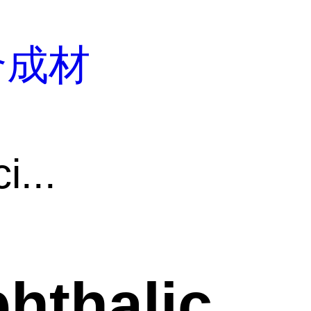
合成材
i...
hthalic