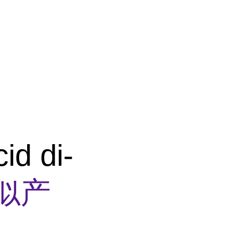
id di-
似产