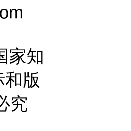
com
过国家知
标和版
必究