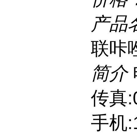
产品
联咔
简介
传真:0
手机:1