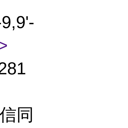
9,9'-
>
281
(微信同