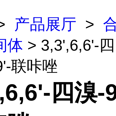
>
产品展厅
>
间体
> 3,3',6,6'-四
9'-联咔唑
',6,6'-四溴-9