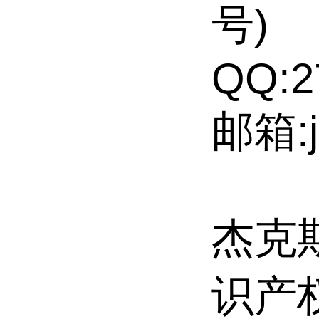
号)
QQ:2
邮箱:j
杰克斯
识产