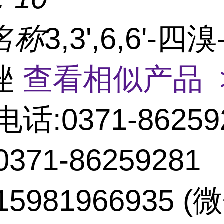
名称
3,3',6,6'-四溴-
唑
查看相似产品 
电话:0371-86259
371-86259281
5981966935 