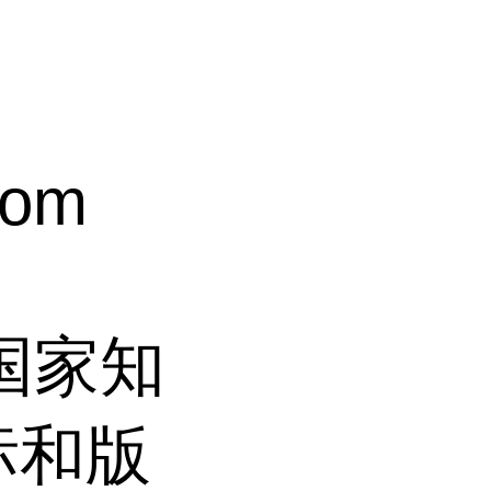
com
过国家知
标和版