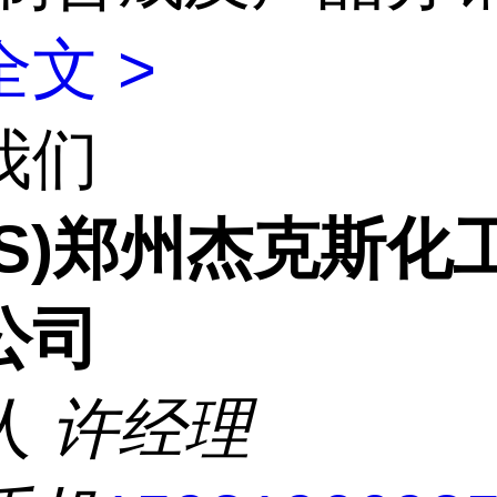
文 >
我们
CS)郑州杰克斯化
公司
人
许经理