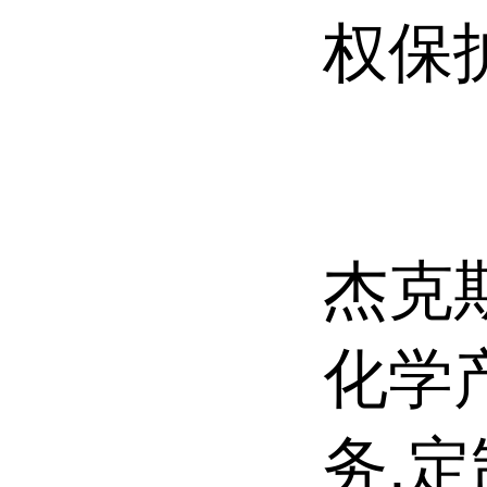
权保
杰克斯
化学
务,