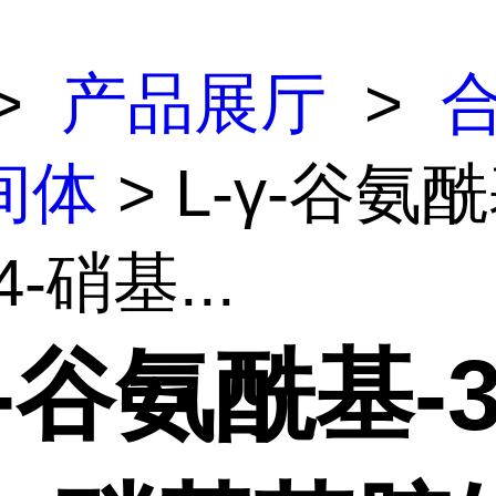
>
产品展厅
>
间体
> L-γ-谷氨酰
-硝基...
γ-谷氨酰基-