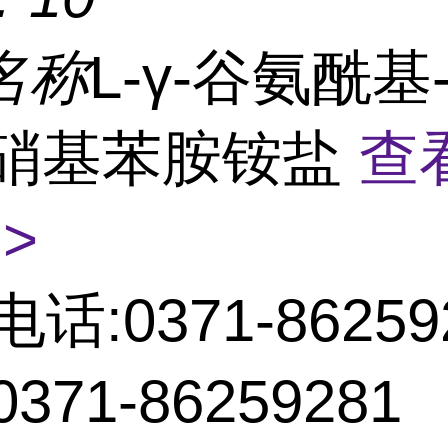
名称
L-γ-谷氨酰基-
4-硝基苯胺铵盐
查
>
电话:0371-86259
371-86259281