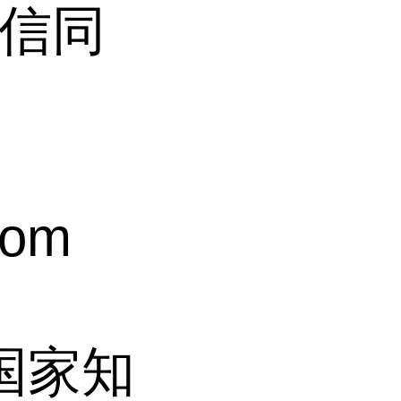
(微信同
com
过国家知