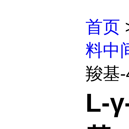
首页
料中
羧基-4
L-