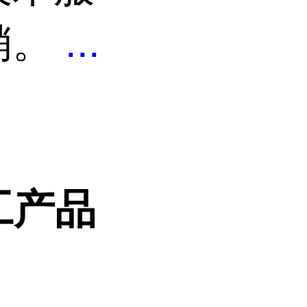
销。
...
工产品