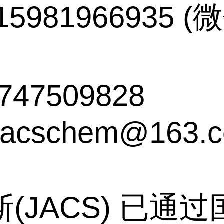
5981966935 
747509828
acschem@163.
(JACS) 已通