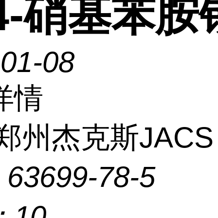
4-硝基苯胺
-01-08
详情
郑州杰克斯JACS
：
63699-78-5
：
10