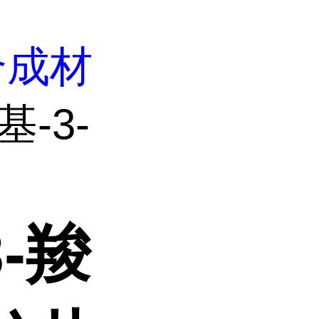
合成材
基-3-
3-羧