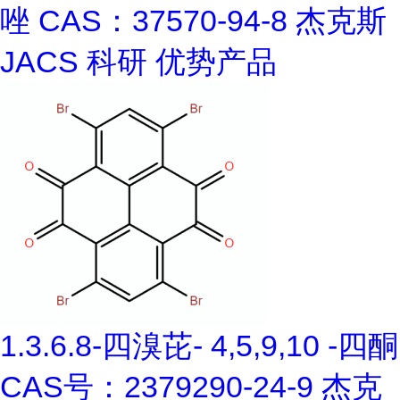
唑 CAS：37570-94-8 杰克斯
JACS 科研 优势产品
1.3.6.8-四溴芘- 4,5,9,10 -四酮
CAS号：2379290-24-9 杰克