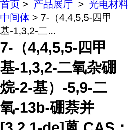
首页
>
产品展厅
>
光电材料
中间体
> 7-（4,4,5,5-四甲
基-1,3,2-二...
7-（4,4,5,5-四甲
基-1,3,2-二氧杂硼
烷-2-基）-5,9-二
氧-13b-硼萘并
[3,2,1-de]蒽 CAS：