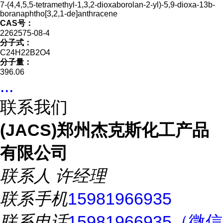
7-(4,4,5,5-tetramethyl-1,3,2-dioxaborolan-2-yl)-5,9-dioxa-13b-
boranaphtho[3,2,1-de]anthracene
CAS号：
2262575-08-4
分子式：
C24H22B2O4
分子量：
396.06
...
联系我们
(JACS)郑州杰克斯化工产品
有限公司
联系人
许经理
联系手机
15981966935
联系电话
15981966935（微信