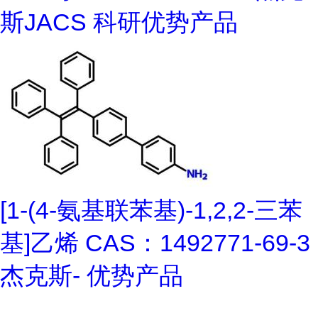
斯JACS 科研优势产品
[1-(4-氨基联苯基)-1,2,2-三苯
基]乙烯 CAS：1492771-69-3
杰克斯- 优势产品