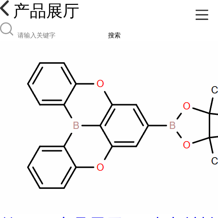
产品展厅
搜索