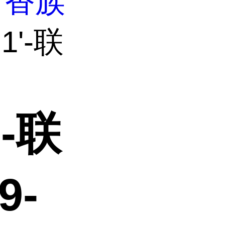
芳香族
1'-联
'-联
9-