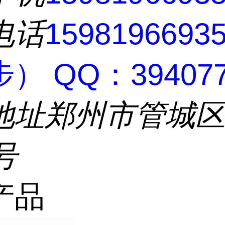
电话
159819669
） QQ：394077
地址
郑州市管城
号
产品