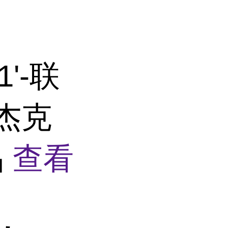
1'-联
 杰克
品
查看