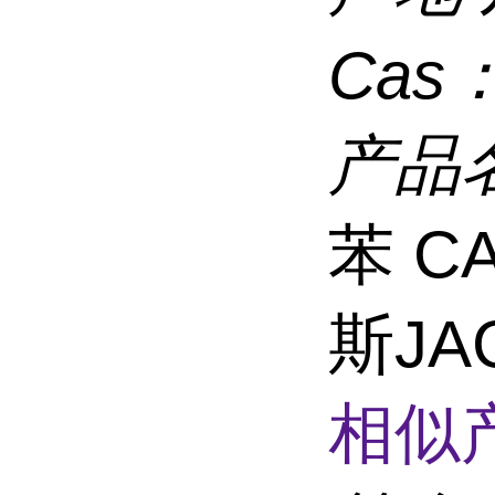
Cas
产品
苯 CA
斯JA
相似