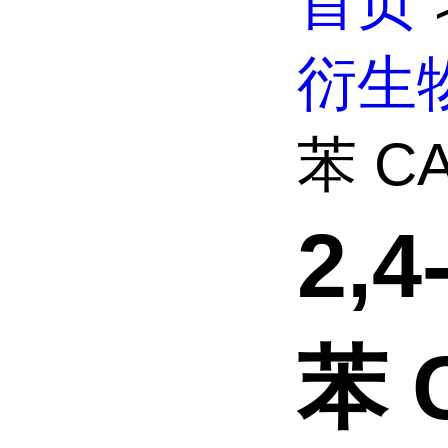
首页
衍生
苯 CA
2,
苯 