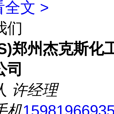
全文 >
我们
CS)郑州杰克斯化
公司
人
许经理
手机
1598196693