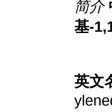
简介
基-1,
英文
ylene