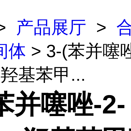
>
产品展厅
>
间体
> 3-(苯并噻唑
-羟基苯甲...
(苯并噻唑-2-