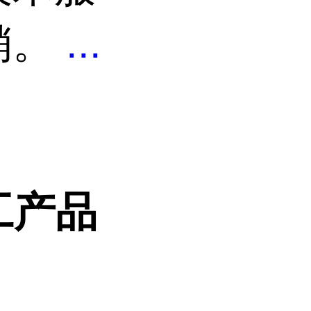
销。
...
工产品