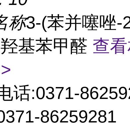
名称
3-(苯并噻唑-2
4-羟基苯甲醛
查看
>
电话:0371-86259
371-86259281