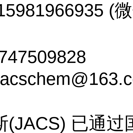
5981966935 
747509828
acschem@163.
(JACS) 已通