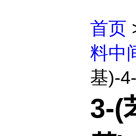
首页
料中
基)-4
3-