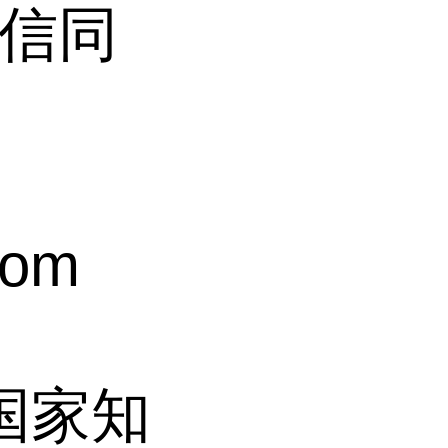
(微信同
com
过国家知