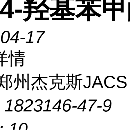
-4-羟基苯
-04-17
详情
郑州杰克斯JACS
：
1823146-47-9
：
10