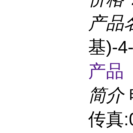
产品
基)-
产品 
简介
传真:0