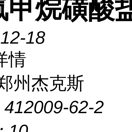
氟甲烷磺酸
-12-18
详情
郑州杰克斯
：
412009-62-2
：
10