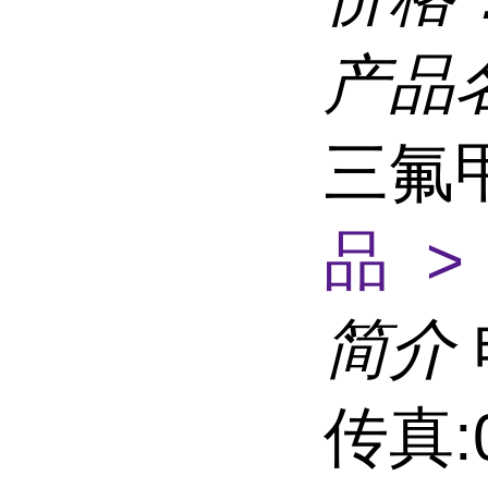
产品
三氟
品 >
简介
传真:0