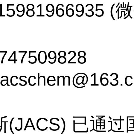
5981966935 
747509828
acschem@163.
(JACS) 已通