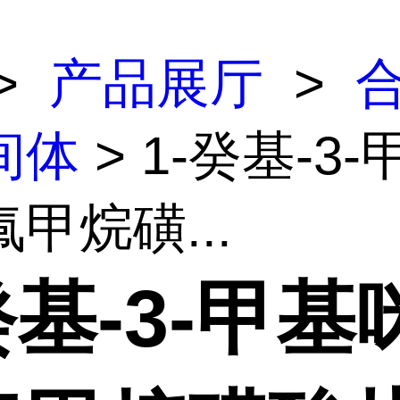
>
产品展厅
>
间体
> 1-癸基-3
甲烷磺...
癸基-3-甲基