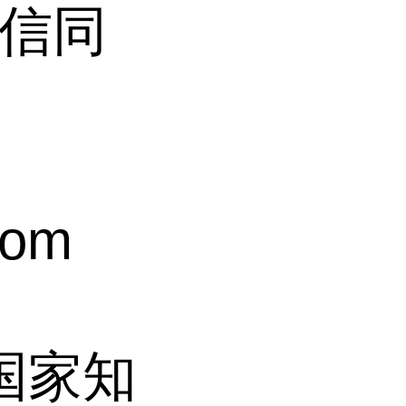
(微信同
com
过国家知