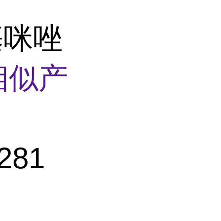
基咪唑
相似产
281