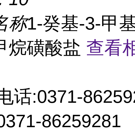
名称
1-癸基-3-甲
甲烷磺酸盐
查看
电话:0371-86259
371-86259281