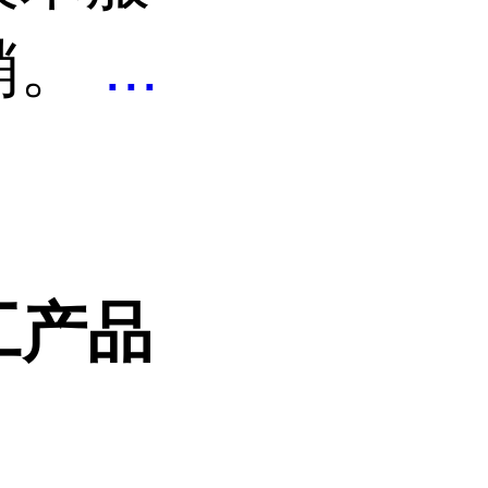
销。
...
工产品