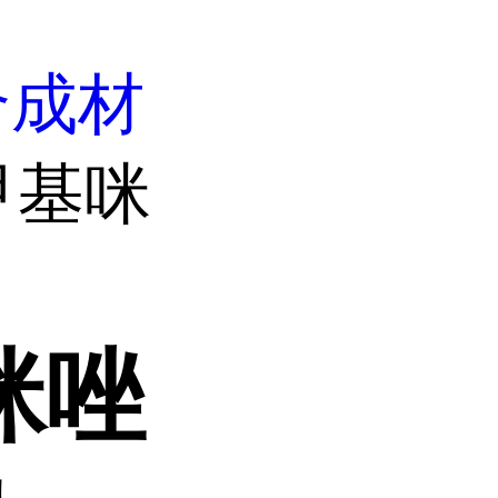
合成材
-甲基咪
咪唑