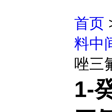
首页
料中
唑三氟
1-